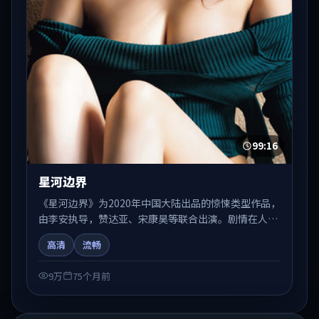
99:16
星河边界
《星河边界》为2020年中国大陆出品的惊悚类型作品，
由李安执导，赞达亚、宋康昊等联合出演。剧情在人物
弧光与节奏推进中展开，兼具叙事张力与视听质感。适
高清
流畅
合关注国产在线观看、热播国产剧与院线佳片的观众收
藏与检索延伸。
9万
75个月前