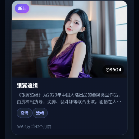
新上
99:24
银翼追缉
《银翼追缉》为2023年中国大陆出品的悬疑类型作品，
由贾樟柯执导，沈腾、裴斗娜等联合出演。剧情在人物
弧光与节奏推进中展开，兼具叙事张力与视听质感。适
高清
流畅
合关注国产在线观看、热播国产剧与院线佳片的观众收
藏与检索延伸。
6.4万
42个月前