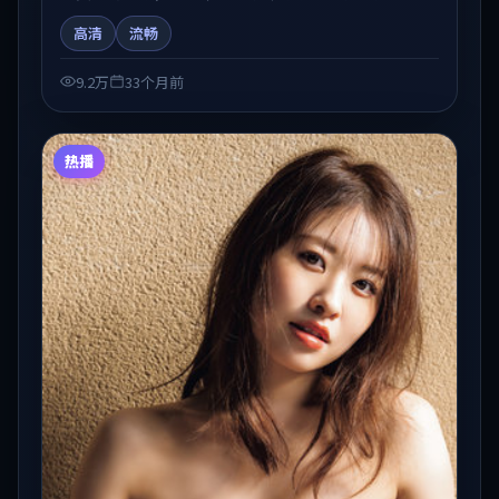
物弧光与节奏推进中展开，兼具叙事张力与视听质感。
高清
流畅
适合关注国产在线观看、热播国产剧与院线佳片的观众
收藏与检索延伸。
9.2万
33个月前
热播