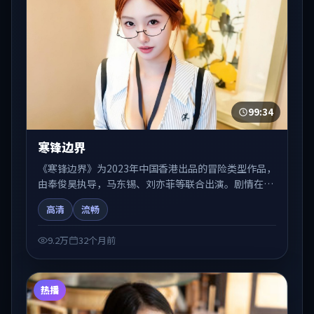
99:34
寒锋边界
《寒锋边界》为2023年中国香港出品的冒险类型作品，
由奉俊昊执导，马东锡、刘亦菲等联合出演。剧情在人
物弧光与节奏推进中展开，兼具叙事张力与视听质感。
高清
流畅
适合关注国产在线观看、热播国产剧与院线佳片的观众
收藏与检索延伸。
9.2万
32个月前
热播