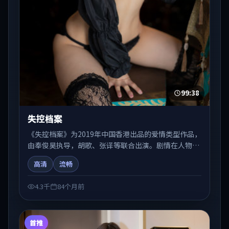
99:38
失控档案
《失控档案》为2019年中国香港出品的爱情类型作品，
由奉俊昊执导，胡歌、张译等联合出演。剧情在人物弧
光与节奏推进中展开，兼具叙事张力与视听质感。适合
高清
流畅
关注国产在线观看、热播国产剧与院线佳片的观众收藏
与检索延伸。
4.3千
84个月前
首推