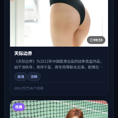
99:55
天际边界
《天际边界》为2022年中国香港出品的战争类型作品，
由宁浩执导，易烊千玺、周冬雨等联合出演。剧情在人
物弧光与节奏推进中展开，兼具叙事张力与视听质感。
高清
流畅
适合关注国产在线观看、热播国产剧与院线佳片的观众
收藏与检索延伸。
9.3万
45个月前
热播