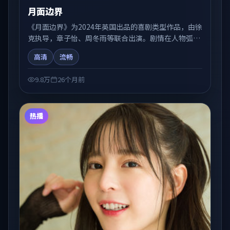
月面边界
《月面边界》为2024年英国出品的喜剧类型作品，由徐
克执导，章子怡、周冬雨等联合出演。剧情在人物弧光
与节奏推进中展开，兼具叙事张力与视听质感。可与站
高清
流畅
内国产剧、电影、综艺片单交叉检索，便于「国产在线
观看」场景下的类型发现。
9.8万
26个月前
热播