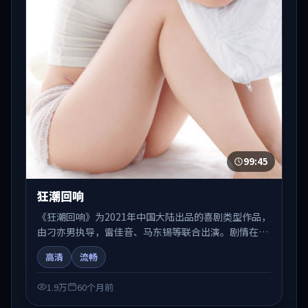
99:45
狂潮回响
《狂潮回响》为2021年中国大陆出品的喜剧类型作品，
由刁亦男执导，雷佳音、马东锡等联合出演。剧情在人
物弧光与节奏推进中展开，兼具叙事张力与视听质感。
高清
流畅
适合关注国产在线观看、热播国产剧与院线佳片的观众
收藏与检索延伸。
1.9万
60个月前