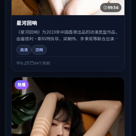
99:56
星河回响
《星河回响》为2019年中国香港出品的动漫类型作品，
由雷德利·斯科特执导，梁朝伟、李秉宪等联合出演。
剧情在人物弧光与节奏推进中展开，兼具叙事张力与视
高清
流畅
听质感。适合关注国产在线观看、热播国产剧与院线佳
片的观众收藏与检索延伸。
9.2万
84个月前
热播