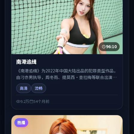
96:10
南港追缉
《南港追缉》为2022年中国大陆出品的犯罪类型作品，
由刁亦男执导，周冬雨、提莫西·查拉梅等联合出演。
剧情在人物弧光与节奏推进中展开，兼具叙事张力与视
高清
流畅
听质感。适合关注国产在线观看、热播国产剧与院线佳
片的观众收藏与检索延伸。
9.2万
54个月前
热播