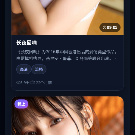
99:05
长夜回响
《长夜回响》为2016年中国香港出品的爱情类型作品，
由贾樟柯执导，基里安·墨菲、周冬雨等联合出演。剧
情在人物弧光与节奏推进中展开，兼具叙事张力与视听
高清
流畅
质感。适合关注国产在线观看、热播国产剧与院线佳片
的观众收藏与检索延伸。
5.9千
122个月前
新上