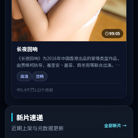
99:05
长夜回响
《长夜回响》为2016年中国香港出品的爱情类型作品，
由贾樟柯执导，基里安·墨菲、周冬雨等联合出演。剧
情在人物弧光与节奏推进中展开，兼具叙事张力与视听
高清
流畅
质感。适合关注国产在线观看、热播国产剧与院线佳片
的观众收藏与检索延伸。
5.9千
122个月前
新片速递
全部新片 →
近期上架与元数据更新