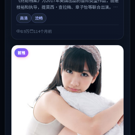
《终局档案》为2017年英国出品的冒险类型作品，由是
枝裕和执导，提莫西·查拉梅、章子怡等联合出演。剧
情在人物弧光与节奏推进中展开，兼具叙事张力与视听
高清
流畅
质感。可与站内国产剧、电影、综艺片单交叉检索，便
于「国产在线观看」场景下的类型发现。
8.9万
114个月前
首推