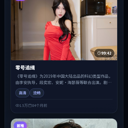
99:42
零号追缉
《零号追缉》为2019年中国大陆出品的科幻类型作品，
由李安执导，段奕宏、安妮·海瑟薇等联合出演。剧情
在人物弧光与节奏推进中展开，兼具叙事张力与视听质
高清
流畅
感。适合关注国产在线观看、热播国产剧与院线佳片的
观众收藏与检索延伸。
1.5万
84个月前
首推