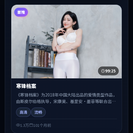
首推
99:25
寒锋档案
《寒锋档案》为2018年中国大陆出品的爱情类型作品，
由斯皮尔伯格执导，宋康昊、基里安·墨菲等联合出
演。剧情在人物弧光与节奏推进中展开，兼具叙事张力
高清
流畅
与视听质感。适合关注国产在线观看、热播国产剧与院
线佳片的观众收藏与检索延伸。
1.3万
101个月前