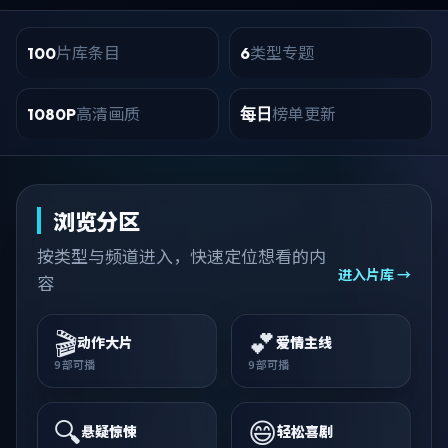
片库条目
类型专题
100
6
高清画质
榜单更新
1080P
每日
浏览分区
按类型与频道进入，快速定位想看的内
进入片库 →
容
🎬
💕
动作大片
爱情主线
9
部可播
9
部可播
🔍
😄
悬疑惊悚
轻松喜剧