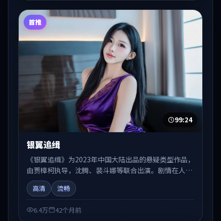
首推
99:24
银翼追缉
《银翼追缉》为2023年中国大陆出品的悬疑类型作品，
由贾樟柯执导，沈腾、裴斗娜等联合出演。剧情在人物
弧光与节奏推进中展开，兼具叙事张力与视听质感。适
高清
流畅
合关注国产在线观看、热播国产剧与院线佳片的观众收
藏与检索延伸。
6.4万
42个月前