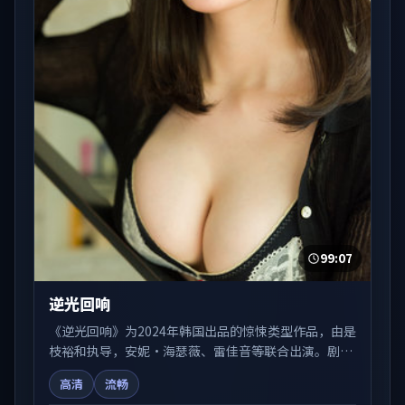
99:07
逆光回响
《逆光回响》为2024年韩国出品的惊悚类型作品，由是
枝裕和执导，安妮·海瑟薇、雷佳音等联合出演。剧情
在人物弧光与节奏推进中展开，兼具叙事张力与视听质
高清
流畅
感。可与站内国产剧、电影、综艺片单交叉检索，便于