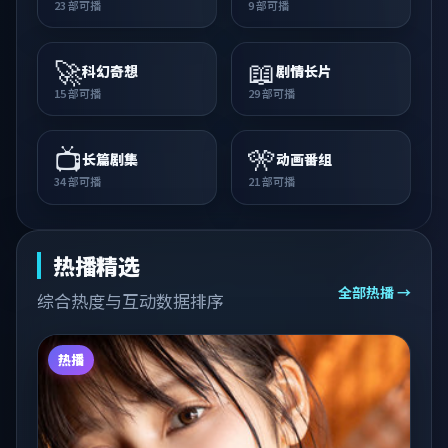
23
部可播
9
部可播
🚀
📖
科幻奇想
剧情长片
15
部可播
29
部可播
📺
🎌
长篇剧集
动画番组
34
部可播
21
部可播
热播精选
全部热播 →
综合热度与互动数据排序
热播