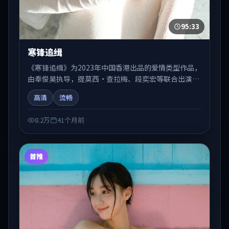
95:33
寒锋追缉
《寒锋追缉》为2023年中国香港出品的爱情类型作品，
由奉俊昊执导，提莫西·查拉梅、段奕宏等联合出演。
剧情在人物弧光与节奏推进中展开，兼具叙事张力与视
高清
流畅
听质感。适合关注国产在线观看、热播国产剧与院线佳
片的观众收藏与检索延伸。
8.2万
41个月前
首推